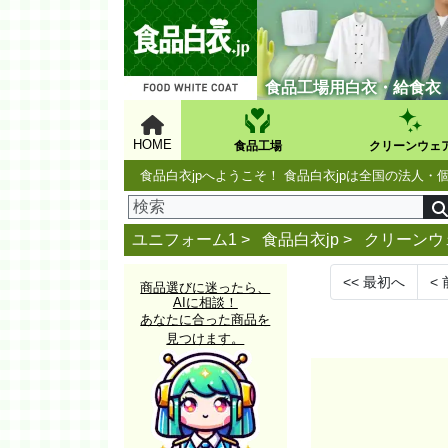
食品工場用白衣・給食衣
HOME
食品工場
クリーンウェ
食品白衣jpへようこそ！ 食品白衣jpは全国の法
ユニフォーム1 >
食品白衣jp
>
クリーンウ
<<
最初へ
<
商品選びに迷ったら、
AIに相談！
あなたに合った商品を
見つけます。