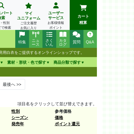
スパート
ユーザー
マイ
カート
検索
サービス
ユニフォーム
精算
・性別
お客様情報
ご注文履歴
どで検索
ポイント
お気に入り
ニュ
さく
カタ
特集
質問
Q&A
ース
いん
ログ
厨房用白衣をご提供するオンラインショップです。
素材・形状・色で探す
商品分類で探す
最後へ
>>
項目名をクリックして並び替えできます。
性別
参考価格
シーズン
価格
発売年
ポイント還元