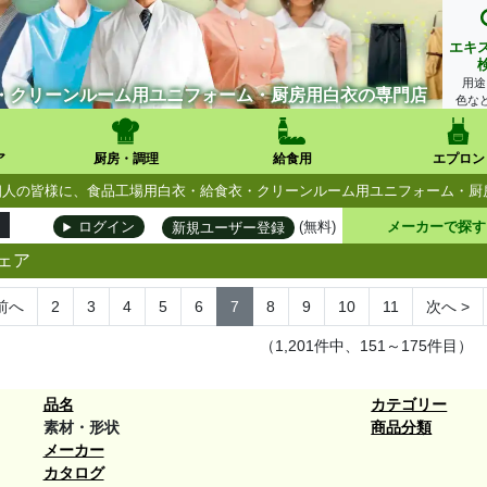
エキ
用途
・クリーンルーム用ユニフォーム・厨房用白衣の専門店
色な
ア
厨房・調理
給食用
エプロン
人・個人の皆様に、食品工場用白衣・給食衣・クリーンルーム用ユニフォーム・
(無料)
メーカーで探す
ログイン
新規ユーザー登録
ェア
前へ
2
3
4
5
6
7
8
9
10
11
次へ
>
（1,201件中、151～175件目）
品名
カテゴリー
素材・形状
商品分類
メーカー
カタログ