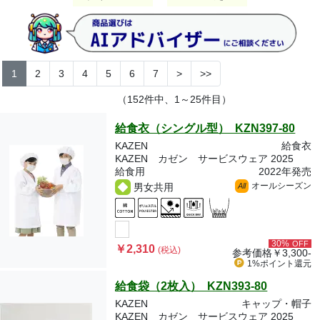
1
2
3
4
5
6
7
>
>>
（152件中、1～25件目）
給食衣（シングル型） KZN397-80
KAZEN
給食衣
KAZEN カゼン サービスウェア 2025
給食用
2022年発売
オールシーズン
男女共用
All
30%
OFF
￥2,310
(税込)
参考価格
￥3,300-
1%ポイント
還元
給食袋（2枚入） KZN393-80
KAZEN
キャップ・帽子
KAZEN カゼン サービスウェア 2025