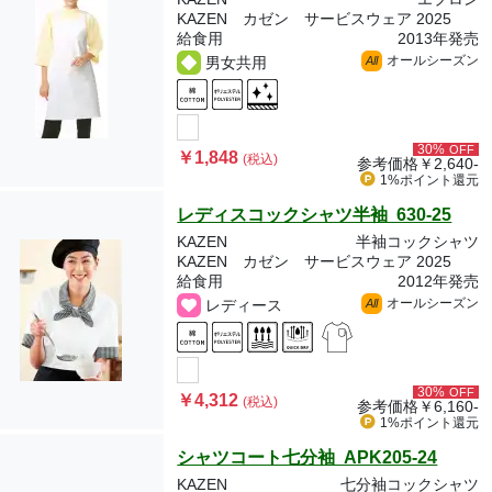
KAZEN カゼン サービスウェア 2025
給食用
2013年発売
オールシーズン
男女共用
All
30%
OFF
￥1,848
(税込)
参考価格
￥2,640-
1%ポイント
還元
レディスコックシャツ半袖 630-25
KAZEN
半袖コックシャツ
KAZEN カゼン サービスウェア 2025
給食用
2012年発売
オールシーズン
レディース
All
30%
OFF
￥4,312
(税込)
参考価格
￥6,160-
1%ポイント
還元
シャツコート七分袖 APK205-24
KAZEN
七分袖コックシャツ