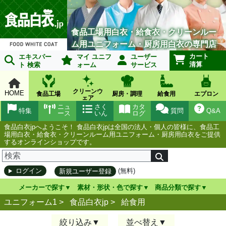
食品工場用白衣・給食衣・クリーンルー
ム用ユニフォーム・厨房用白衣の専門店
カート
エキスパー
マイ ユニフ
ユーザー
清算
ト 検索
ォーム
サービス
クリーンウ
HOME
食品工場
厨房・調理
給食用
エプロン
ェア
ニュ
さく
カタ
特集
質問
Q&A
ース
いん
ログ
食品白衣jpへようこそ！ 食品白衣jpは全国の法人・個人の皆様に、食品工
場用白衣・給食衣・クリーンルーム用ユニフォーム・厨房用白衣をご提供
するオンラインショップです。
(無料)
ログイン
新規ユーザー登録
メーカーで探す
素材・形状・色で探す
商品分類で探す
ユニフォーム1 >
食品白衣jp
>
給食用
絞り込み
並べ替え