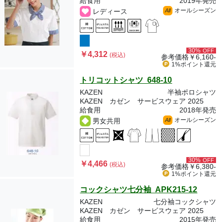
給食用
2019年発売
オールシーズン
レディース
All
30%
OFF
￥4,312
(税込)
参考価格
￥6,160-
1%ポイント
還元
トリコットシャツ 648-10
KAZEN
半袖ポロシャツ
KAZEN カゼン サービスウェア 2025
給食用
2018年発売
オールシーズン
男女共用
All
30%
OFF
￥4,466
(税込)
参考価格
￥6,380-
1%ポイント
還元
コックシャツ七分袖 APK215-12
KAZEN
七分袖コックシャツ
KAZEN カゼン サービスウェア 2025
給食用
2015年発売