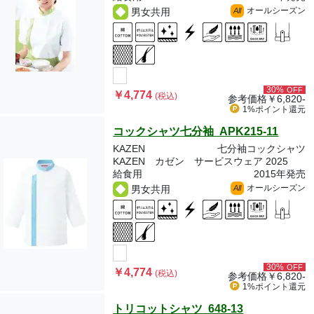
オールシーズン
男女共用
All
30%
OFF
￥4,774
(税込)
参考価格
￥6,820-
1%ポイント
還元
コックシャツ七分袖 APK215-11
KAZEN
七分袖コックシャツ
KAZEN カゼン サービスウェア 2025
給食用
2015年発売
オールシーズン
男女共用
All
30%
OFF
￥4,774
(税込)
参考価格
￥6,820-
1%ポイント
還元
トリコットシャツ 648-13