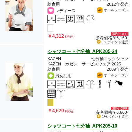
給食用
2012年発売
オールシーズン
レディース
All
30%
OFF
￥4,312
(税込)
参考価格
￥6,160-
1%ポイント
還元
シャツコート七分袖 APK205-24
KAZEN
七分袖コックシャツ
KAZEN カゼン サービスウェア 2025
給食用
2009年発売
オールシーズン
男女共用
All
30%
OFF
￥4,620
(税込)
参考価格
￥6,600-
1%ポイント
還元
シャツコート七分袖 APK205-10