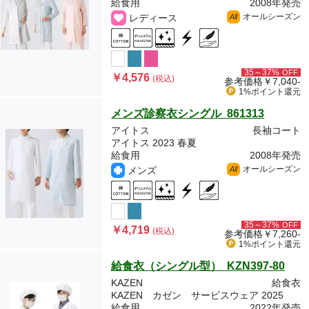
給食用
2008年発売
オールシーズン
レディース
All
35～37%
OFF
￥4,576
(税込)
参考価格
￥7,040-
1%ポイント
還元
メンズ診察衣シングル 861313
アイトス
長袖コート
アイトス 2023 春夏
給食用
2008年発売
オールシーズン
メンズ
All
35～37%
OFF
￥4,719
(税込)
参考価格
￥7,260-
1%ポイント
還元
給食衣（シングル型） KZN397-80
KAZEN
給食衣
KAZEN カゼン サービスウェア 2025
給食用
2022年発売