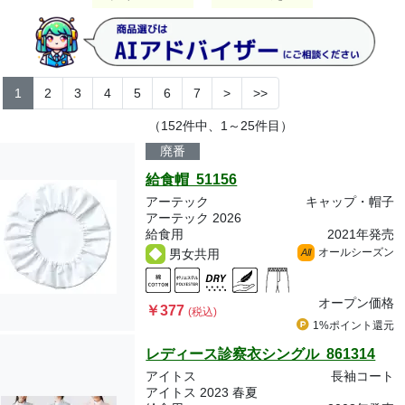
1
2
3
4
5
6
7
>
>>
（152件中、1～25件目）
廃番
給食帽 51156
アーテック
キャップ・帽子
アーテック 2026
給食用
2021年発売
オールシーズン
男女共用
All
オープン価格
￥377
(税込)
1%ポイント
還元
レディース診察衣シングル 861314
アイトス
長袖コート
アイトス 2023 春夏