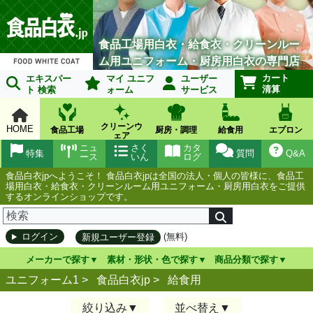
食品工場用白衣・給食衣・クリーンルー
ム用ユニフォーム・厨房用白衣の専門店
カート
エキスパー
マイ ユニフ
ユーザー
清算
ト 検索
ォーム
サービス
クリーンウ
HOME
食品工場
厨房・調理
給食用
エプロン
ェア
ニュ
さく
カタ
特集
質問
Q&A
ース
いん
ログ
食品白衣jpへようこそ！ 食品白衣jpは全国の法人・個人の皆様に、食品工
場用白衣・給食衣・クリーンルーム用ユニフォーム・厨房用白衣をご提供
するオンラインショップです。
(無料)
ログイン
新規ユーザー登録
メーカーで探す
素材・形状・色で探す
商品分類で探す
ユニフォーム1 >
食品白衣jp
>
給食用
絞り込み
並べ替え