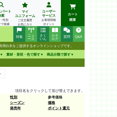
スパート
ユーザー
マイ
カート
検索
サービス
ユニフォーム
精算
・性別
お客様情報
ご注文履歴
どで検索
ポイント
お気に入り
ニュ
さく
カタ
特集
質問
Q&A
ース
いん
ログ
厨房用白衣をご提供するオンラインショップです。
素材・形状・色で探す
商品分類で探す
ト
項目名をクリックして並び替えできます。
性別
参考価格
シーズン
価格
発売年
ポイント還元