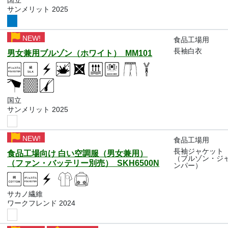
国立
サンメリット 2025
NEW!
食品工場用
長袖白衣
男女兼用ブルゾン（ホワイト） MM101
国立
サンメリット 2025
NEW!
食品工場用
長袖ジャケット
食品工場向け 白い空調服（男女兼用）
（ブルゾン・ジ
（ファン・バッテリー別売） SKH6500N
ンパー）
サカノ繊維
ワークフレンド 2024