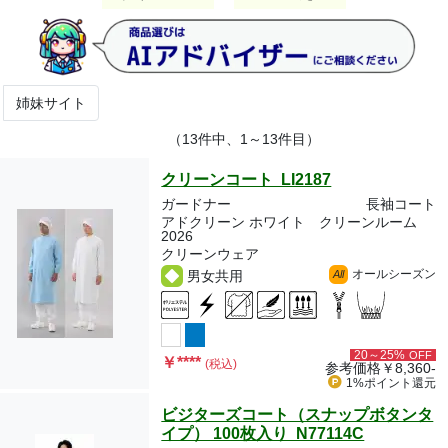
姉妹サイト
（13件中、1～13件目）
クリーンコート LI2187
ガードナー
長袖コート
アドクリーン ホワイト クリーンルーム
2026
クリーンウェア
オールシーズン
男女共用
All
20～25%
OFF
￥
****
(税込)
参考価格
￥8,360-
1%ポイント
還元
ビジターズコート（スナップボタンタ
イプ） 100枚入り N77114C