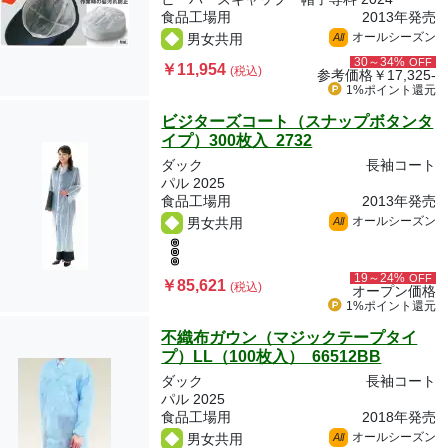
食品工場用
2013年発売
オールシーズン
男女共用
All
30～34%
OFF
￥11,954
(税込)
参考価格
￥17,325-
1%ポイント
還元
ビジターズコート（スナップボタンタ
イプ）300枚入 2732
ダック
長袖コート
パル 2025
食品工場用
2013年発売
オールシーズン
男女共用
All
19～24%
OFF
￥85,621
(税込)
オープン価格
1%ポイント
還元
不織布ガウン（マジックテープタイ
プ）LL（100枚入） 66512BB
ダック
長袖コート
パル 2025
食品工場用
2018年発売
オールシーズン
男女共用
All