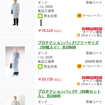
ダック
長袖コート
パル 2025
食品工場用
オールシーズン
男女共用
All
19～25%
OFF
￥76,120
(税込)
オープン価格
1%ポイント
還元
プロテクションパック/フリーサイズ
（50枚入り） B10608
ダック
長袖コート
パル 2025
食品工場用
2008年発売
オールシーズン
男女共用
All
20～25%
OFF
￥29,729
(税込)
オープン価格
1%ポイント
還元
プロテクションパックF（50枚セット
入） B10609
ダック
長袖コート