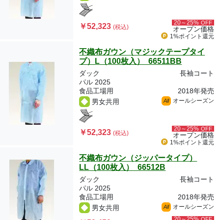
20～25%
OFF
￥52,323
(税込)
オープン価格
1%ポイント
還元
不織布ガウン（マジックテープタイ
プ）L（100枚入） 66511BB
ダック
長袖コート
パル 2025
食品工場用
2018年発売
オールシーズン
男女共用
All
20～25%
OFF
￥52,323
(税込)
オープン価格
1%ポイント
還元
不織布ガウン（ジッパータイプ）
LL（100枚入） 66512B
ダック
長袖コート
パル 2025
食品工場用
2018年発売
オールシーズン
男女共用
All
20～25%
OFF