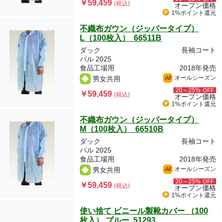
￥59,459
(税込)
オープン価格
1%ポイント
還元
不織布ガウン（ジッパータイプ）
L（100枚入） 66511B
ダック
長袖コート
パル 2025
食品工場用
2018年発売
オールシーズン
男女共用
All
20～25%
OFF
￥59,459
(税込)
オープン価格
1%ポイント
還元
不織布ガウン（ジッパータイプ）
M（100枚入） 66510B
ダック
長袖コート
パル 2025
食品工場用
2018年発売
オールシーズン
男女共用
All
20～25%
OFF
￥59,459
(税込)
オープン価格
1%ポイント
還元
使い捨て ビニール製靴カバー （100
枚入） ブルー 51293