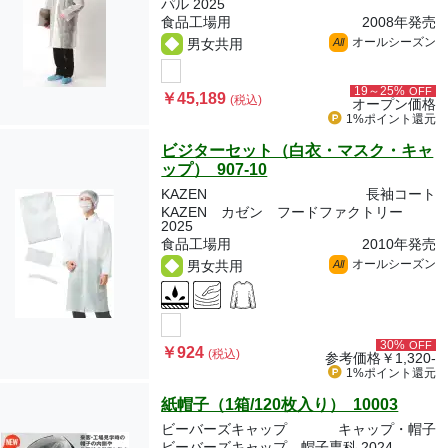
パル 2025
食品工場用
2008年発売
オールシーズン
男女共用
All
19～25%
OFF
￥45,189
(税込)
オープン価格
1%ポイント
還元
ビジターセット（白衣・マスク・キャ
ップ） 907-10
KAZEN
長袖コート
KAZEN カゼン フードファクトリー
2025
食品工場用
2010年発売
オールシーズン
男女共用
All
30%
OFF
￥924
(税込)
参考価格
￥1,320-
1%ポイント
還元
紙帽子（1箱/120枚入り） 10003
ビーバーズキャップ
キャップ・帽子
ビーバーズキャップ 帽子専科 2024