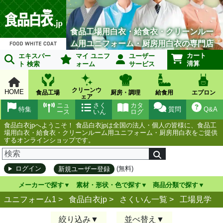
食品工場用白衣・給食衣・クリーンルー
ム用ユニフォーム・厨房用白衣の専門店
カート
エキスパー
マイ ユニフ
ユーザー
清算
ト 検索
ォーム
サービス
クリーンウ
HOME
食品工場
厨房・調理
給食用
エプロン
ェア
ニュ
さく
カタ
特集
質問
Q&A
ース
いん
ログ
食品白衣jpへようこそ！ 食品白衣jpは全国の法人・個人の皆様に、食品工
場用白衣・給食衣・クリーンルーム用ユニフォーム・厨房用白衣をご提供
するオンラインショップです。
(無料)
ログイン
新規ユーザー登録
メーカーで探す
素材・形状・色で探す
商品分類で探す
ユニフォーム1 >
食品白衣jp
>
さくいん一覧
>
工場見学
絞り込み
並べ替え