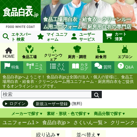
食品工場用白衣・給食衣・クリーンルー
ム用ユニフォーム・厨房用白衣の専門店
カート
エキスパー
マイ ユニフ
ユーザー
清算
ト 検索
ォーム
サービス
クリーンウ
HOME
食品工場
厨房・調理
給食用
エプロン
ェア
ニュ
さく
カタ
特集
質問
Q&A
ース
いん
ログ
食品白衣jpへようこそ！ 食品白衣jpは全国の法人・個人の皆様に、食品工
場用白衣・給食衣・クリーンルーム用ユニフォーム・厨房用白衣をご提供
するオンラインショップです。
(無料)
ログイン
新規ユーザー登録
メーカーで探す
素材・形状・色で探す
商品分類で探す
ユニフォーム1 >
食品白衣jp
>
さくいん一覧
>
クリーンク
絞り込み
並べ替え