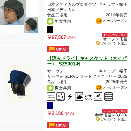
日本メディカルプロダクツ
キャップ・帽子
日本メディカル
食品工場用
2010年発売
オールシーズン
男女共用
All
15～25%
OFF
￥67,507
(税込)
オープン価格
1%ポイント
還元
NEW!
【涼みドライ】キャスケット（ネイビ
ー） SZ5001-N
サーヴォ
キャップ・帽子
サーヴォ SERVO フードファクトリー 2025
食品工場用
2025年発売
オールシーズン
男女共用
All
29～31%
OFF
￥2,186
(税込)
参考価格
￥3,080-
1%ポイント
還元
NEW!