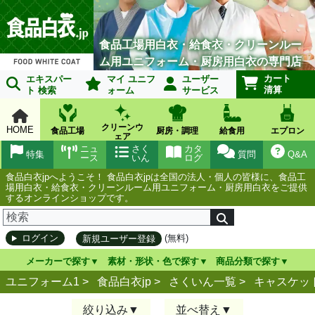
食品工場用白衣・給食衣・クリーンルー
ム用ユニフォーム・厨房用白衣の専門店
カート
エキスパー
マイ ユニフ
ユーザー
清算
ト 検索
ォーム
サービス
クリーンウ
HOME
食品工場
厨房・調理
給食用
エプロン
ェア
ニュ
さく
カタ
特集
質問
Q&A
ース
いん
ログ
食品白衣jpへようこそ！ 食品白衣jpは全国の法人・個人の皆様に、食品工
場用白衣・給食衣・クリーンルーム用ユニフォーム・厨房用白衣をご提供
するオンラインショップです。
(無料)
ログイン
新規ユーザー登録
メーカーで探す
素材・形状・色で探す
商品分類で探す
ユニフォーム1 >
食品白衣jp
>
さくいん一覧
>
キャスケッ
絞り込み
並べ替え