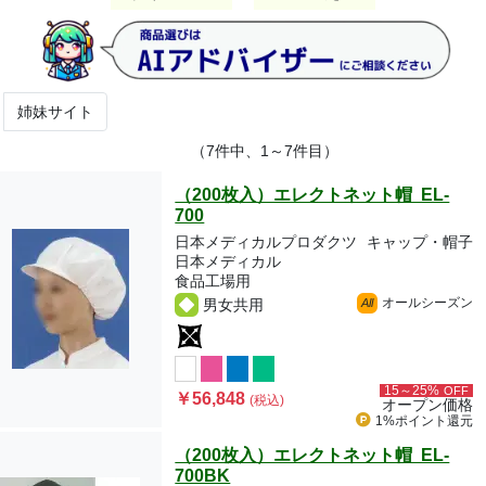
姉妹サイト
（7件中、1～7件目）
（200枚入）エレクトネット帽 EL-
700
日本メディカルプロダクツ
キャップ・帽子
日本メディカル
食品工場用
オールシーズン
男女共用
All
15～25%
OFF
￥56,848
(税込)
オープン価格
1%ポイント
還元
（200枚入）エレクトネット帽 EL-
700BK