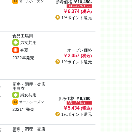
オールシーズン
All
参考価格
￥10,450-
39～42%
OFF
￥6,374
(税込)
1%ポイント
還元
食品工場用
男女共用
春夏
オープン価格
￥2,057
(税込)
2022年発売
1%ポイント
還元
厨房・調理・売店
店
用白衣
男女共用
ト
参考価格
￥8,360-
オールシーズン
All
35～39%
OFF
￥5,434
(税込)
2021年発売
1%ポイント
還元
厨房・調理・売店
店