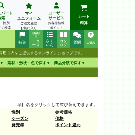
スパート
ユーザー
マイ
カート
検索
サービス
ユニフォーム
精算
・性別
お客様情報
ご注文履歴
どで検索
ポイント
お気に入り
ニュ
さく
カタ
特集
質問
Q&A
ース
いん
ログ
厨房用白衣をご提供するオンラインショップです。
素材・形状・色で探す
商品分類で探す
項目名をクリックして並び替えできます。
性別
参考価格
シーズン
価格
発売年
ポイント還元