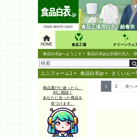
食品工場用白衣・給食衣
HOME
食品工場
クリーンウェ
食品白衣jpへようこそ！ 食品白衣jpは全国の法
ユニフォーム1 >
食品白衣jp
>
さくいん一
1
2
次へ
商品選びに迷ったら、
AIに相談！
あなたに合った商品を
見つけます。