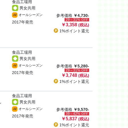
食品工場用
男女共用
オールシーズン
All
参考価格
￥4,730-
29～31%
OFF
2017年発売
￥3,358
(税込)
1%ポイント
還元
食品工場用
男女共用
オールシーズン
All
参考価格
￥5,280-
29～31%
OFF
2017年発売
￥3,748
(税込)
1%ポイント
還元
食品工場用
男女共用
ン
オールシーズン
All
参考価格
￥9,570-
39～42%
OFF
2017年発売
￥5,837
(税込)
1%ポイント
還元