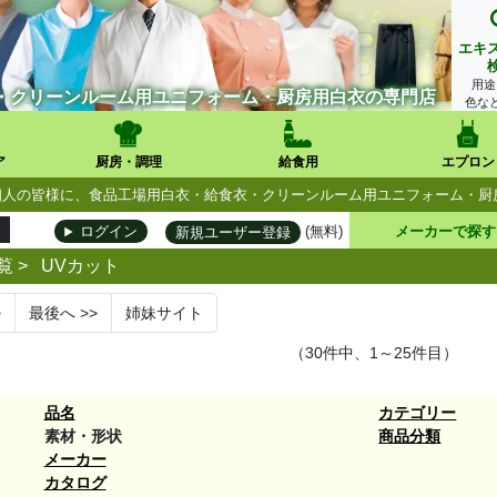
エキ
用途
・クリーンルーム用ユニフォーム・厨房用白衣の専門店
色な
ア
厨房・調理
給食用
エプロン
人・個人の皆様に、食品工場用白衣・給食衣・クリーンルーム用ユニフォーム・
(無料)
メーカーで探す
ログイン
新規ユーザー登録
覧
>
UVカット
>
最後へ
>>
姉妹サイト
（30件中、1～25件目）
品名
カテゴリー
素材・形状
商品分類
メーカー
カタログ