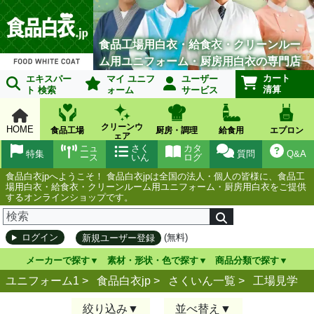
食品工場用白衣・給食衣・クリーンルー
ム用ユニフォーム・厨房用白衣の専門店
カート
エキスパー
マイ ユニフ
ユーザー
清算
ト 検索
ォーム
サービス
クリーンウ
HOME
食品工場
厨房・調理
給食用
エプロン
ェア
ニュ
さく
カタ
特集
質問
Q&A
ース
いん
ログ
食品白衣jpへようこそ！ 食品白衣jpは全国の法人・個人の皆様に、食品工
場用白衣・給食衣・クリーンルーム用ユニフォーム・厨房用白衣をご提供
するオンラインショップです。
(無料)
ログイン
新規ユーザー登録
メーカーで探す
素材・形状・色で探す
商品分類で探す
ユニフォーム1 >
食品白衣jp
>
さくいん一覧
>
工場見学
絞り込み
並べ替え