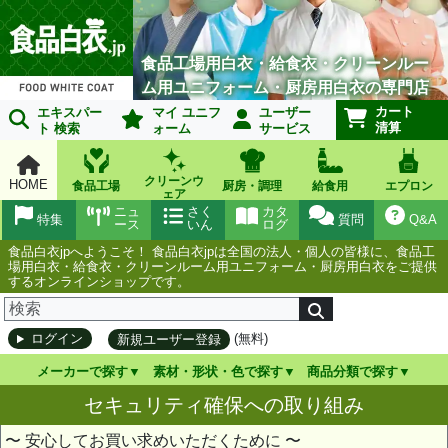
食品工場用白衣・給食衣・クリーンルー
ム用ユニフォーム・厨房用白衣の専門店
カート
エキスパー
マイ ユニフ
ユーザー
清算
ト 検索
ォーム
サービス
クリーンウ
HOME
食品工場
厨房・調理
給食用
エプロン
ェア
ニュ
さく
カタ
特集
質問
Q&A
ース
いん
ログ
食品白衣jpへようこそ！ 食品白衣jpは全国の法人・個人の皆様に、食品工
場用白衣・給食衣・クリーンルーム用ユニフォーム・厨房用白衣をご提供
するオンラインショップです。
(無料)
ログイン
新規ユーザー登録
メーカーで探す
素材・形状・色で探す
商品分類で探す
セキュリティ確保への取り組み
〜 安心してお買い求めいただくために 〜