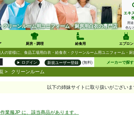
エキ
用途
・クリーンルーム用ユニフォーム・厨房用白衣の専門店
色な
ア
厨房・調理
給食用
エプロン
人・個人の皆様に、食品工場用白衣・給食衣・クリーンルーム用ユニフォーム・
(無料)
メーカーで探す
ログイン
新規ユーザー登録
覧
>
クリーンルーム
以下の姉妹サイトに取り扱いがございま
作業服JP に、該当商品があります。