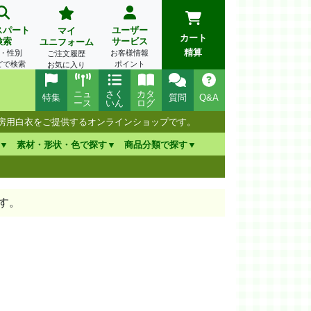
スパート
ユーザー
マイ
カート
検索
サービス
ユニフォーム
精算
・性別
お客様情報
ご注文履歴
どで検索
ポイント
お気に入り
ニュ
さく
カタ
特集
質問
Q&A
ース
いん
ログ
厨房用白衣をご提供するオンラインショップです。
素材・形状・色で探す
商品分類で探す
す。