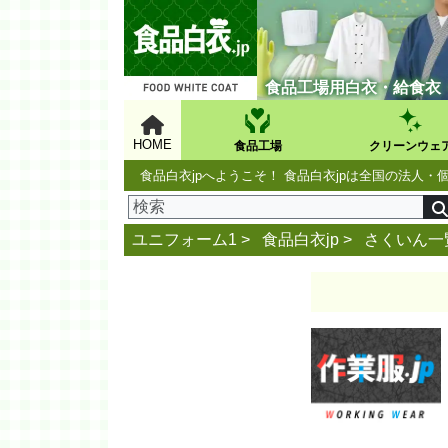
食品工場用白衣・給食衣
HOME
食品工場
クリーンウェ
食品白衣jpへようこそ！ 食品白衣jpは全国の法
ユニフォーム1 >
食品白衣jp
>
さくいん一