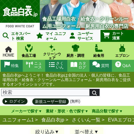
食品工場用白衣・給食衣・クリーンルー
ム用ユニフォーム・厨房用白衣の専門店
カート
エキスパー
マイ ユニフ
ユーザー
清算
ト 検索
ォーム
サービス
クリーンウ
HOME
食品工場
厨房・調理
給食用
エプロン
ェア
ニュ
さく
カタ
特集
質問
Q&A
ース
いん
ログ
食品白衣jpへようこそ！ 食品白衣jpは全国の法人・個人の皆様に、食品工
場用白衣・給食衣・クリーンルーム用ユニフォーム・厨房用白衣をご提供
するオンラインショップです。
(無料)
ログイン
新規ユーザー登録
メーカーで探す
素材・形状・色で探す
商品分類で探す
ユニフォーム1 >
食品白衣jp
>
さくいん一覧
>
EVAエプロ
絞り込み
並べ替え