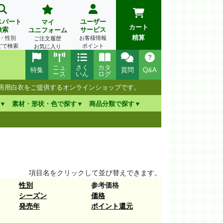
スパート
ユーザー
マイ
カート
検索
サービス
ユニフォーム
精算
・性別
お客様情報
ご注文履歴
どで検索
ポイント
お気に入り
ニュ
さく
カタ
特集
質問
Q&A
ース
いん
ログ
厨房用白衣をご提供するオンラインショップです。
素材・形状・色で探す
商品分類で探す
項目名をクリックして並び替えできます。
性別
参考価格
シーズン
価格
発売年
ポイント還元