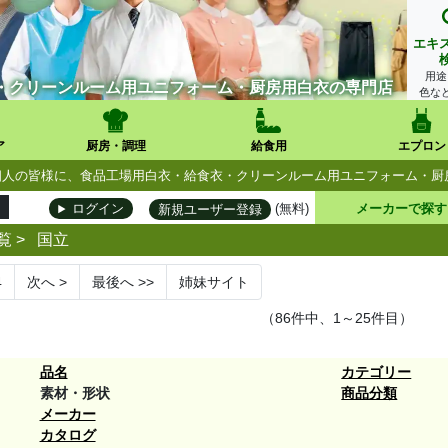
エキ
用途
・クリーンルーム用ユニフォーム・厨房用白衣の専門店
色な
ア
厨房・調理
給食用
エプロン
人・個人の皆様に、食品工場用白衣・給食衣・クリーンルーム用ユニフォーム・
(無料)
メーカーで探す
ログイン
新規ユーザー登録
覧
>
国立
4
次へ
>
最後へ
>>
姉妹サイト
（86件中、1～25件目）
品名
カテゴリー
素材・形状
商品分類
メーカー
カタログ