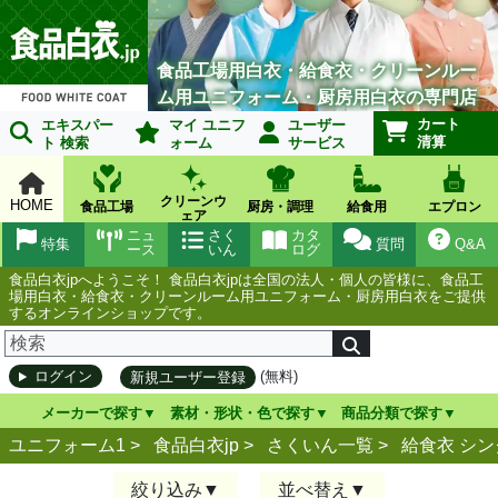
食品工場用白衣・給食衣・クリーンルー
ム用ユニフォーム・厨房用白衣の専門店
カート
エキスパー
マイ ユニフ
ユーザー
清算
ト 検索
ォーム
サービス
クリーンウ
HOME
食品工場
厨房・調理
給食用
エプロン
ェア
ニュ
さく
カタ
特集
質問
Q&A
ース
いん
ログ
食品白衣jpへようこそ！ 食品白衣jpは全国の法人・個人の皆様に、食品工
場用白衣・給食衣・クリーンルーム用ユニフォーム・厨房用白衣をご提供
するオンラインショップです。
(無料)
ログイン
新規ユーザー登録
メーカーで探す
素材・形状・色で探す
商品分類で探す
ユニフォーム1 >
食品白衣jp
>
さくいん一覧
>
給食衣 シン
絞り込み
並べ替え