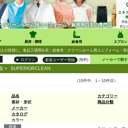
エキ
用途
・クリーンルーム用ユニフォーム・厨房用白衣の専門店
色な
ア
厨房・調理
給食用
エプロン
人・個人の皆様に、食品工場用白衣・給食衣・クリーンルーム用ユニフォーム・
(無料)
メーカーで探す
ログイン
新規ユーザー登録
覧
>
SUPERIORCLEAN
（10件中、1～10件目）
品名
カテゴリー
素材・形状
商品分類
メーカー
カタログ
カラー
廃番