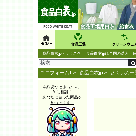
食品工場用白衣・給食衣
HOME
食品工場
クリーンウェ
食品白衣jpへようこそ！ 食品白衣jpは全国の法
ユニフォーム1 >
食品白衣jp
>
さくいん一
商品選びに迷ったら、
AIに相談！
あなたに合った商品を
見つけます。