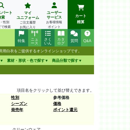
スパート
ユーザー
マイ
カート
検索
サービス
ユニフォーム
精算
・性別
お客様情報
ご注文履歴
どで検索
ポイント
お気に入り
ニュ
さく
カタ
特集
質問
Q&A
ース
いん
ログ
厨房用白衣をご提供するオンラインショップです。
素材・形状・色で探す
商品分類で探す
項目名をクリックして並び替えできます。
性別
参考価格
シーズン
価格
発売年
ポイント還元
クリーンウェア