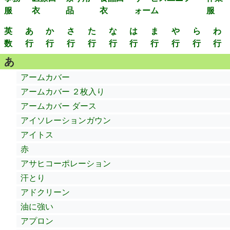
服
衣
品
衣
ォーム
服
英
あ
か
さ
た
な
は
ま
や
ら
わ
数
行
行
行
行
行
行
行
行
行
行
あ
アームカバー
アームカバー ２枚入り
アームカバー ダース
アイソレーションガウン
アイトス
赤
アサヒコーポレーション
汗とり
アドクリーン
油に強い
アプロン