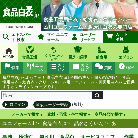
食品工場用白衣・給食衣・クリーンルー
ム用ユニフォーム・厨房用白衣の専門店
カート
エキスパー
マイ ユニフ
ユーザー
清算
ト 検索
ォーム
サービス
クリーンウ
HOME
食品工場
厨房・調理
給食用
エプロン
ェア
ニュ
さく
カタ
特集
質問
Q&A
ース
いん
ログ
食品白衣jpへようこそ！ 食品白衣jpは全国の法人・個人の皆様に、食品工
場用白衣・給食衣・クリーンルーム用ユニフォーム・厨房用白衣をご提供
するオンラインショップです。
(無料)
ログイン
新規ユーザー登録
メーカーで探す
素材・形状・色で探す
商品分類で探す
ユニフォーム1 >
食品白衣jp
>
品名さくいん
>
あ
事務
医療白
祭り用
食品白
サービスユニフ
作業