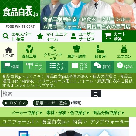
食品工場用白衣・給食衣・クリーンルー
ム用ユニフォーム・厨房用白衣の専門店
カート
エキスパー
マイ ユニフ
ユーザー
清算
ト 検索
ォーム
サービス
クリーンウ
HOME
食品工場
厨房・調理
給食用
エプロン
ェア
ニュ
さく
カタ
特集
質問
Q&A
ース
いん
ログ
食品白衣jpへようこそ！ 食品白衣jpは全国の法人・個人の皆様に、食品工
場用白衣・給食衣・クリーンルーム用ユニフォーム・厨房用白衣をご提供
するオンラインショップです。
(無料)
ログイン
新規ユーザー登録
メーカーで探す
素材・形状・色で探す
商品分類で探す
ユニフォーム1 >
食品白衣jp
>
特集
>
アクアウォーターベ