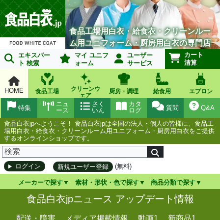
食品工場用白衣・給食衣・クリーンルー
ム用ユニフォーム・厨房用白衣の専門店
カート
エキスパー
マイ ユニフ
ユーザー
清算
ト 検索
ォーム
サービス
クリーンウ
HOME
食品工場
厨房・調理
給食用
エプロン
ェア
ニュ
さく
カタ
特集
質問
Q&A
ース
いん
ログ
食品白衣jpへようこそ！ 食品白衣jpは全国の法人・個人の皆様に、食品工
場用白衣・給食衣・クリーンルーム用ユニフォーム・厨房用白衣をご提供
するオンラインショップです。
(無料)
ログイン
新規ユーザー登録
メーカーで探す
素材・形状・色で探す
商品分類で探す
食品白衣jpニュース アップデート情報
配送・障害
メディア掲載情報
動画1
新商品1